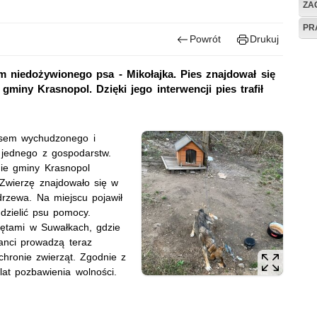
ZAG
PR
Powrót
Drukuj
em niedożywionego psa - Mikołajka. Pies znajdował się
gminy Krasnopol. Dzięki jego interwencji pies trafił
losem wychudzonego i
 jednego z gospodarstw.
nie gminy Krasnopol
. Zwierzę znajdowało się w
drzewa. Na miejscu pojawił
udzielić psu pomocy.
zętami w Suwałkach
, gdzie
janci prowadzą teraz
hronie zwierząt. Zgodnie z
lat pozbawienia wolności.