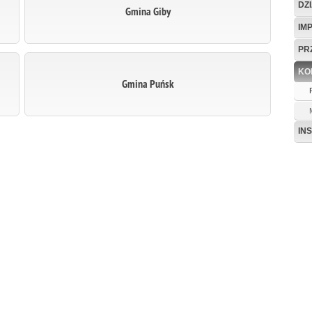
DZ
Gmina Giby
IM
PR
KO
Gmina Puńsk
IN