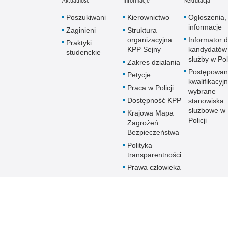
Aktualności
Informacje
Rekrutacja
Poszukiwani
Kierownictwo
Ogłoszenia,
informacje
Zaginieni
Struktura
organizacyjna
Informator d
Praktyki
KPP Sejny
kandydatów
studenckie
służby w Poli
Zakres działania
Postępowan
Petycje
kwalifikacyj
Praca w Policji
wybrane
Dostępność KPP
stanowiska
służbowe w
Krajowa Mapa
Policji
Zagrożeń
Bezpieczeństwa
Polityka
transparentności
Prawa człowieka
Sygnaliści -
procedura
zgłoszeń
wewnętrznych
Sygnaliści -