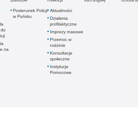
Dzielnicowi
Prewencja
Ruch drogowy
Ochrona d
Posterunek Policji
Aktualności
w Puńsku
Działania
la
profilaktyczne
 do
Imprezy masowe
cji
Przemoc w
ia
rodzinie
ne na
Konsultacje
społeczne
Instytucje
Pomocowe