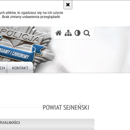
ych plików, to zgadzasz się na ich użycie
. Brak zmiany ustawienia przeglądarki
otwórz wysz
YCH
KONTAKT
POWIAT SEJNEŃSKI
TUALNOŚCI