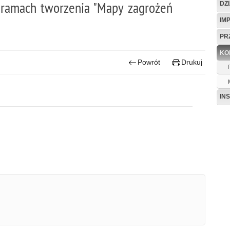
 ramach tworzenia "Mapy zagrożeń
DZ
IM
PR
KO
Powrót
Drukuj
IN