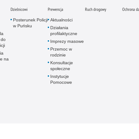
Dzielnicowi
Prewencja
Ruch drogowy
Ochrona d
Posterunek Policji
Aktualności
w Puńsku
Działania
la
profilaktyczne
 do
Imprezy masowe
cji
Przemoc w
ia
rodzinie
ne na
Konsultacje
społeczne
Instytucje
Pomocowe