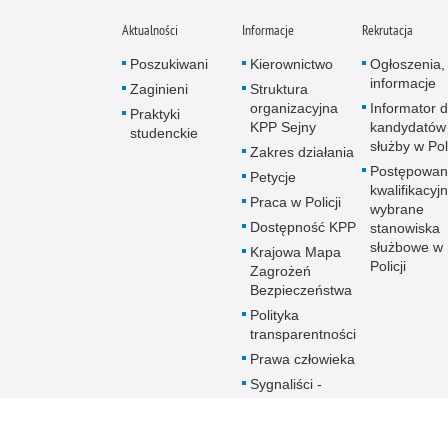
Aktualności
Informacje
Rekrutacja
Poszukiwani
Kierownictwo
Ogłoszenia,
informacje
Zaginieni
Struktura
organizacyjna
Informator d
Praktyki
KPP Sejny
kandydatów
studenckie
służby w Poli
Zakres działania
Postępowan
Petycje
kwalifikacyj
Praca w Policji
wybrane
Dostępność KPP
stanowiska
służbowe w
Krajowa Mapa
Policji
Zagrożeń
Bezpieczeństwa
Polityka
transparentności
Prawa człowieka
Sygnaliści -
procedura
zgłoszeń
wewnętrznych