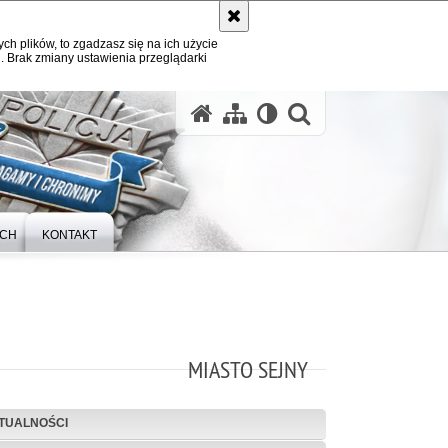
ych plików, to zgadzasz się na ich użycie
. Brak zmiany ustawienia przeglądarki
otwórz wysz
YCH
KONTAKT
MIASTO SEJNY
TUALNOŚCI